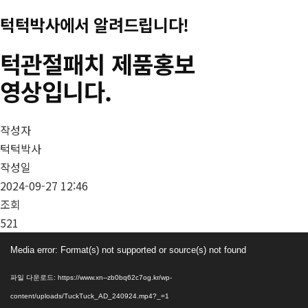
턱
턱턱박사에서 알려드립니다!
턱
턱관절패치 제품홍보
박
사
영상입니다.
공
식
홈
작성자
페
턱턱박사
이
작성일
지
2024-09-27 12:46
조회
521
동영상
Media error: Format(s) not supported or source(s) not found
플레이어
파일 다운로드: https://www.xn--zb0bq62c7og.kr/wp-
content/uploads/TuckTuck_AD_240924.mp4?_=1