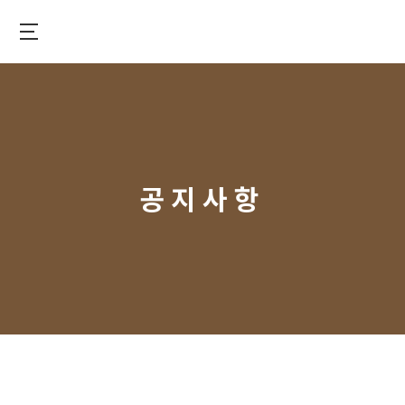
메
인
으
턱
로
관
이
절
동
건
강
을
공지사항
위
한
최
고
의
솔
루
션
–