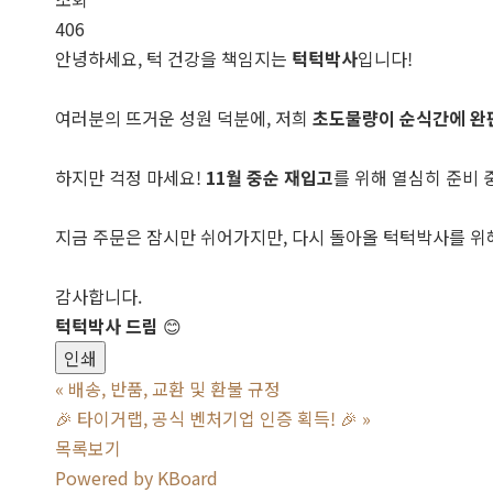
406
안녕하세요, 턱 건강을 책임지는
턱턱박사
입니다!
여러분의 뜨거운 성원 덕분에, 저희
초도물량이 순식간에 완
하지만 걱정 마세요!
11월 중순 재입고
를 위해 열심히 준비
지금 주문은 잠시만 쉬어가지만, 다시 돌아올 턱턱박사를 
감사합니다.
턱턱박사 드림
😊
인쇄
«
배송, 반품, 교환 및 환불 규정
🎉 타이거랩, 공식 벤처기업 인증 획득! 🎉
»
목록보기
Powered by KBoard