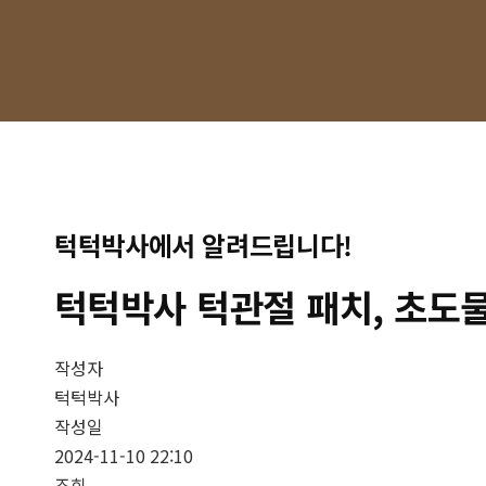
턱
턱
박
사
공
식
홈
페
턱턱박사에서 알려드립니다!
이
지
턱턱박사 턱관절 패치, 초도물
작성자
턱턱박사
작성일
2024-11-10 22:10
조회