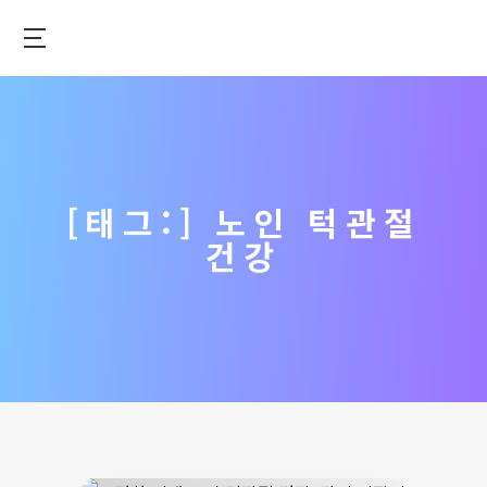
메
인
으
턱
로
관
이
절
동
건
강
[태그:]
노인 턱관절
을
건강
위
한
최
고
의
솔
루
션
–