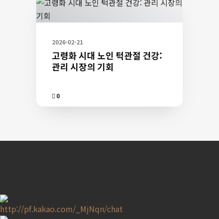
턱
턱
박
2026-02-21
사
고령화 시대 노인 턱관절 건강:
공
관리 시장의 기회
식
홈
Comment
0
페
이
지