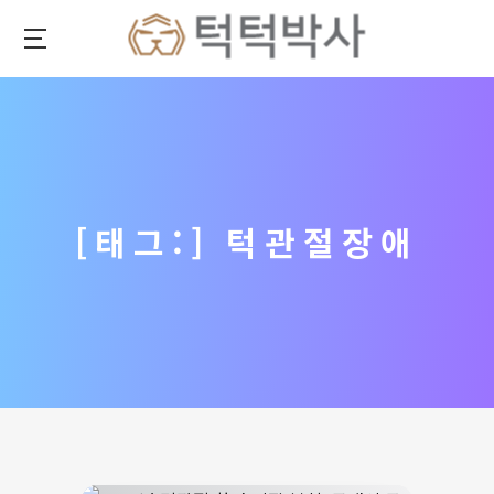
메
인
으
턱
로
관
이
절
동
건
강
을
[태그:]
턱관절장애
위
한
최
고
의
솔
루
션
–