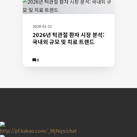
턱
턱
박
2026-01-31
사
2026년 턱관절 환자 시장 분석:
공
국내외 규모 및 치료 트렌드
식
홈
Comment
0
페
이
지