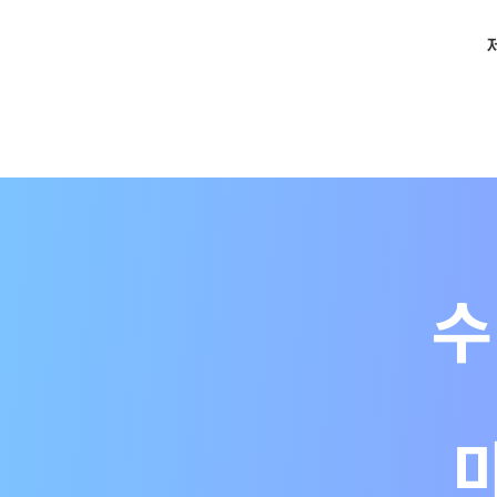
메
인
으
턱
로
관
이
절
동
건
강
을
위
한
수
최
고
의
솔
루
션
–