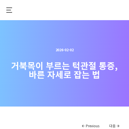
메
인
으
턱
로
관
이
절
동
건
2026-02-02
강
을
거북목이 부르는 턱관절 통증,
위
바른 자세로 잡는 법
한
최
고
의
솔
루
션
Previous
다음
–